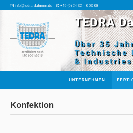
info@tedra-dahmen.de
+49 (0) 24 32 – 8 03 86
TEDRA D
Über 35 Jah
Technische 
& Industrie
UNTERNEHMEN
FERTI
Konfektion