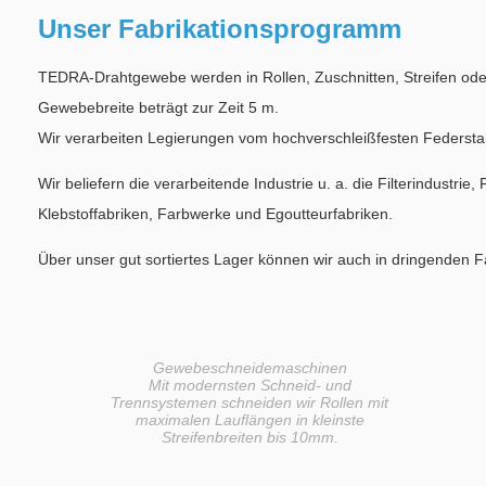
Unser Fabrikationsprogramm
TEDRA-Drahtgewebe werden in Rollen, Zuschnitten, Streifen ode
Gewebebreite beträgt zur Zeit 5 m.
Wir verarbeiten Legierungen vom hochverschleißfesten Federstah
Wir beliefern die verarbeitende Industrie u. a. die Filterindustr
Klebstoffabriken, Farbwerke und Egoutteurfabriken.
Über unser gut sortiertes Lager können wir auch in dringenden Fäl
Gewebeschneidemaschinen
Mit modernsten Schneid- und
Trennsystemen schneiden wir Rollen mit
maximalen Lauflängen in kleinste
Streifenbreiten bis 10mm.