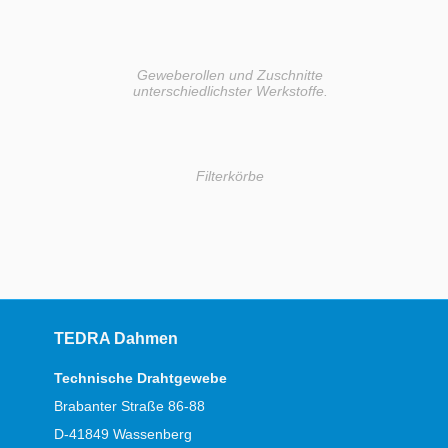
Geweberollen und Zuschnitte
unterschiedlichster Werkstoffe.
Filterkörbe
TEDRA Dahmen
Technische Drahtgewebe
Brabanter Straße 86-88
D-41849 Wassenberg