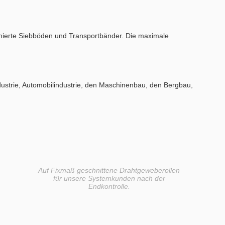
nierte Siebböden und Transportbänder. Die maximale
industrie, Automobilindustrie, den Maschinenbau, den Bergbau,
Auf Fixmaß geschnittene Drahtgeweberollen
für unsere Systemkunden nach der
Endkontrolle.