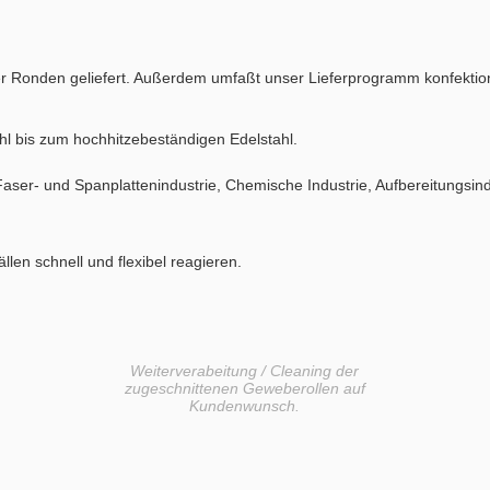
r Ronden geliefert. Außerdem umfaßt unser Lieferprogramm konfektio
l bis zum hochhitzebeständigen Edelstahl.
ie, Faser- und Spanplattenindustrie, Chemische Industrie, Aufbereitungs
len schnell und flexibel reagieren.
Weiterverabeitung / Cleaning der
zugeschnittenen Geweberollen auf
Kundenwunsch.