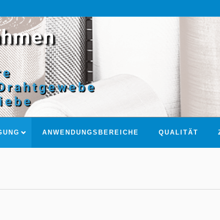
ahmen
re
Drahtgewebe
siebe
GUNG
ANWENDUNGSBEREICHE
QUALITÄT